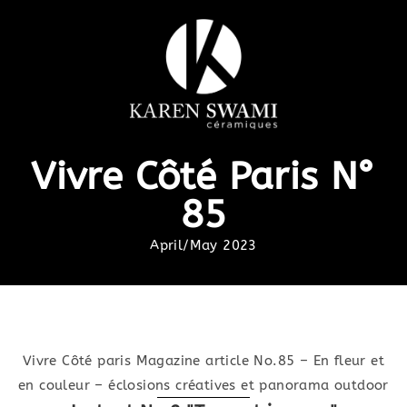
Vivre Côté Paris N°
85
April/May 2023
Vivre Côté paris Magazine article No.85 – En fleur et
en couleur – éclosions créatives et panorama outdoor