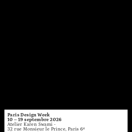
Karen Swami
Céramiques
contemporaines
À venir
Paris Design Week
10 – 19 septembre 2026
Atelier Karen Swami -
32 rue Monsieur le Prince, Paris 6ᵉ