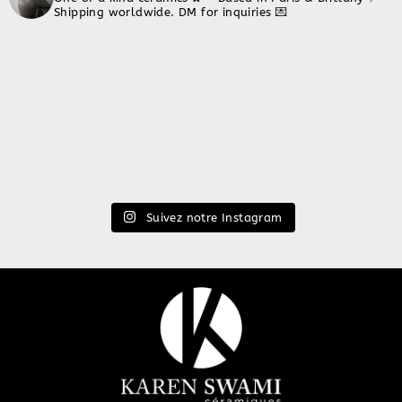
Shipping worldwide. DM for inquiries 💌
Suivez notre Instagram