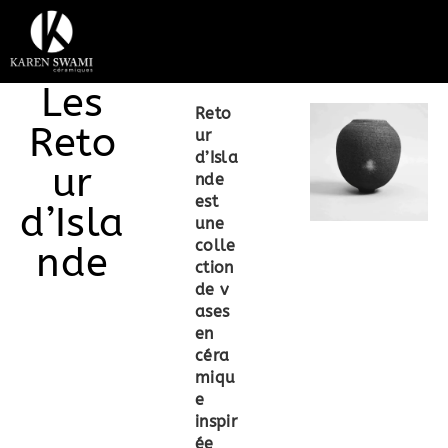
Les
Reto
Reto
ur
d’Isla
ur
nde
est
d’Isla
une
colle
nde
ction
de
v
ases
en
céra
miqu
e
inspir
ée