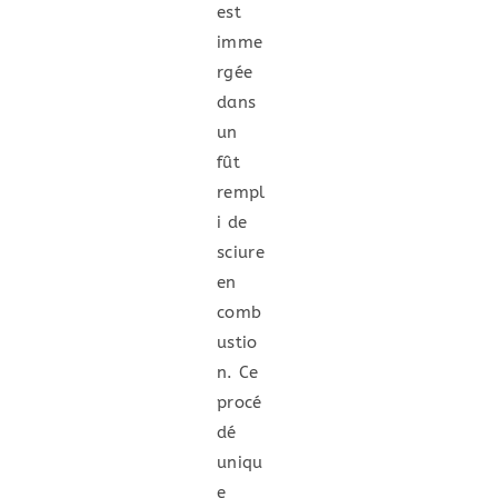
est
imme
rgée
dans
un
fût
rempl
i de
sciure
en
comb
ustio
n. Ce
procé
dé
uniqu
e