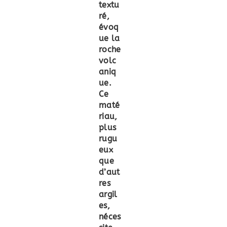
textu
ré,
évoq
ue la
roche
volc
aniq
ue.
Ce
maté
riau,
plus
rugu
eux
que
d’aut
res
argil
es,
néces