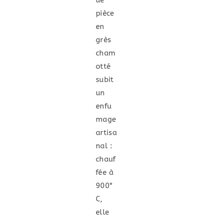
pièce
en
grès
cham
otté
subit
un
enfu
mage
artisa
nal :
chauf
fée à
900°
C,
elle