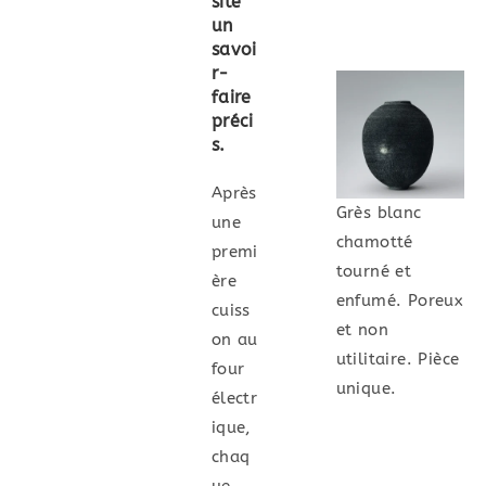
site
un
savoi
r-
faire
préci
s.
Après
Grès blanc
une
chamotté
premi
tourné et
ère
enfumé. Poreux
cuiss
et non
on au
utilitaire. Pièce
four
unique.
électr
ique,
chaq
ue